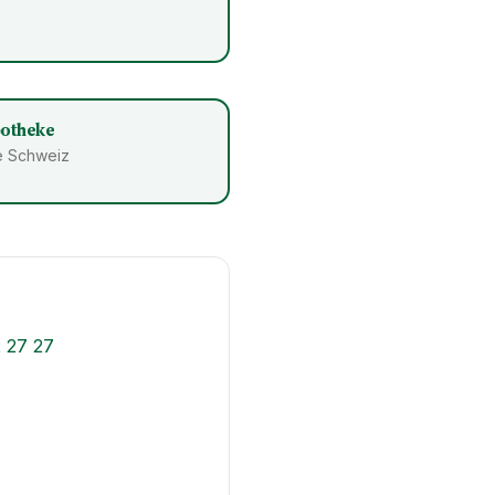
potheke
ze Schweiz
 27 27