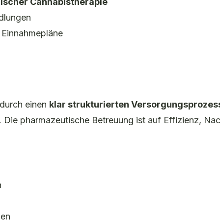
ischer Cannabistherapie
dlungen
nd Einnahmepläne
durch einen
klar strukturierten Versorgungsprozes
. Die pharmazeutische Betreuung ist auf Effizienz, Na
n
ben