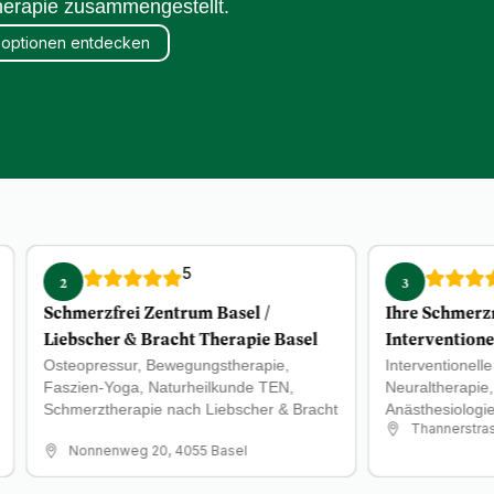
Therapie zusammengestellt.
optionen entdecken
5
2
3
Schmerzfrei Zentrum Basel /
Ihre Schmerzm
Liebscher & Bracht Therapie Basel
Intervention
Osteopressur, Bewegungstherapie,
Interventionell
Faszien-Yoga, Naturheilkunde TEN,
Neuraltherapie
Schmerztherapie nach Liebscher & Bracht
Anästhesiologi
Thannerstra
Nonnenweg 20, 4055 Basel