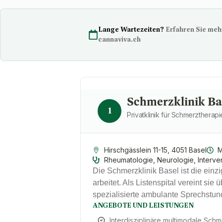
Lange Wartezeiten?
Erfahren Sie mehr
cannaviva.ch
Schmerzklinik Ba
1
Privatklinik für Schmerzthera
Hirschgässlein 11-15, 4051 Basel
M
Rheumatologie, Neurologie, Interve
Die Schmerzklinik Basel ist die einz
arbeitet. Als Listenspital vereint s
spezialisierte ambulante Sprechstu
ANGEBOTE UND LEISTUNGEN
Interdisziplinäre multimodale Sch