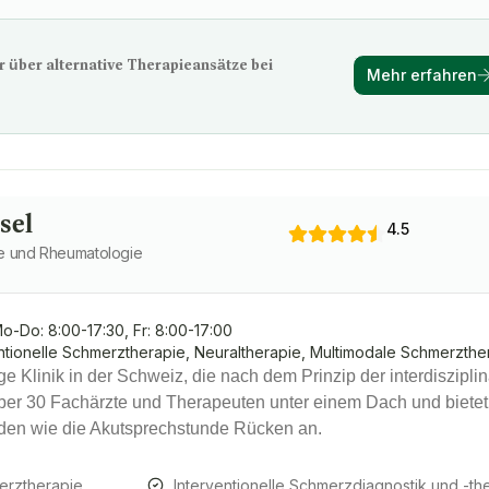
 über alternative Therapieansätze bei
Mehr erfahren
sel
4.5
pie und Rheumatologie
o-Do: 8:00-17:30, Fr: 8:00-17:00
ntionelle Schmerztherapie, Neuraltherapie, Multimodale Schmerzthe
ige Klinik in der Schweiz, die nach dem Prinzip der interdiszip
ie über 30 Fachärzte und Therapeuten unter einem Dach und biete
nden wie die Akutsprechstunde Rücken an.
merztherapie
Interventionelle Schmerzdiagnostik und -th