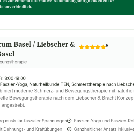
t es zunehmend alternative Behandlungsmöglichkeiten für
ie unverbindlich.
rum Basel / Liebscher &
5
Basel
egungstherapie
r: 8:00-18:00
Faszien-Yoga, Naturheilkunde TEN, Schmerztherapie nach Liebsche
iniert moderne Schmerz- und Bewegungstherapie mit naturhei
duelle Bewegungstherapie nach dem Liebscher & Bracht Konzept
angestrebt.
ng muskulär-faszialer Spannungen
Faszien-Yoga und Faszien-Ro
mit Dehnungs- und Kraftübungen
Ganzheitlicher Ansatz inklusi