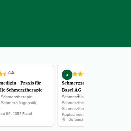
4.5
4.5
4
edizin – Praxis für
Schmerzzentrum am Kunstmus
elle Schmerztherapie
Basel AG
e Schmerztherapie,
Schmerzdiagnostik, Medikamentöse
, Schmerzdiagnostik,
Schmerztherapie, Interventionelle
e
Schmerztherapie,
sse 80, 4054 Basel
Kopfschmerzbehandlung
Dufourstrasse 11, 4052 Basel