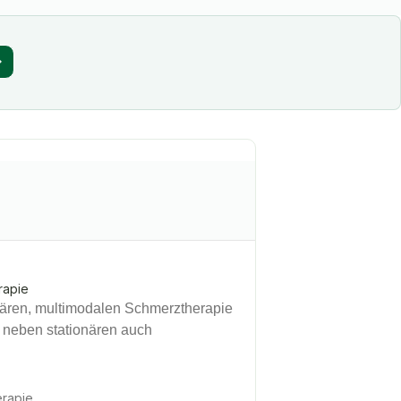
rapie
linären, multimodalen Schmerztherapie
t neben stationären auch
erapie