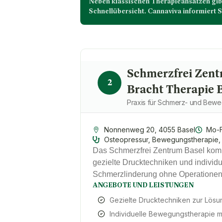
Neben klassischen Therapieansätzen gib
Schnellübersicht. Cannaviva informiert S
Schmerzfrei Zent
2
Bracht Therapie 
Praxis für Schmerz- und Bew
Nonnenweg 20, 4055 Basel
Mo-F
Osteopressur, Bewegungstherapie, 
Das Schmerzfrei Zentrum Basel komb
gezielte Drucktechniken und indivi
Schmerzlinderung ohne Operationen 
ANGEBOTE UND LEISTUNGEN
Gezielte Drucktechniken zur Lösu
Individuelle Bewegungstherapie 