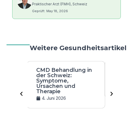
Praktischer Arzt (FMH), Schweiz
Geprüft: May 18, 2026
Weitere Gesundheitsartikel
CMD Behandlung in
Parkin
der Schweiz:
Behand
Symptome,
Schwe
Ursachen und
4. Jun
Therapie
4. Juni 2026