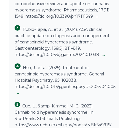
comprehensive review and update on cannabis
hyperemesis syndrome. Pharmaceuticals, 17(11),
1549. https://doi.org/10.3390/ph17111549
→
3
Rubio-Tapia, A., et al. (2024). AGA clinical
practice update on diagnosis and management
of cannabinoid hyperemesis syndrome.
Gastroenterology, 166(5), 811–819.
https://doi.org/10.1053/j.gastro.2024.01.038
→
4
Hsu, J., et al. (2025). Treatment of
cannabinoid hyperemesis syndrome. General
Hospital Psychiatry, 95, 102038.
https://doi.org/10.1016/j.genhosppsych.2025.04.005
→
5
Cue, L., &amp; Kimmel, M. C. (2023).
Cannabinoid hyperemesis syndrome. In
StatPearls. StatPearls Publishing.
https://www.ncbi.nlm.nih.gov/books/NBK549915/