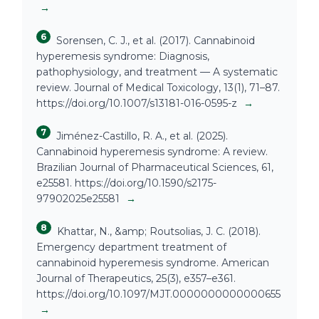
→
6
Sorensen, C. J., et al. (2017). Cannabinoid
hyperemesis syndrome: Diagnosis,
pathophysiology, and treatment — A systematic
review. Journal of Medical Toxicology, 13(1), 71–87.
https://doi.org/10.1007/s13181-016-0595-z
→
7
Jiménez-Castillo, R. A., et al. (2025).
Cannabinoid hyperemesis syndrome: A review.
Brazilian Journal of Pharmaceutical Sciences, 61,
e25581. https://doi.org/10.1590/s2175-
97902025e25581
→
8
Khattar, N., &amp; Routsolias, J. C. (2018).
Emergency department treatment of
cannabinoid hyperemesis syndrome. American
Journal of Therapeutics, 25(3), e357–e361.
https://doi.org/10.1097/MJT.0000000000000655
→