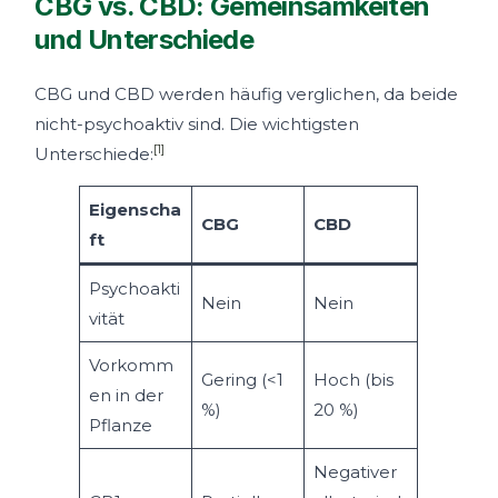
CBG vs. CBD: Gemeinsamkeiten
und Unterschiede
CBG und CBD werden häufig verglichen, da beide
nicht-psychoaktiv sind. Die wichtigsten
[1]
Unterschiede:
Eigenscha
CBG
CBD
ft
Psychoakti
Nein
Nein
vität
Vorkomm
Gering (<1
Hoch (bis
en in der
%)
20 %)
Pflanze
Negativer