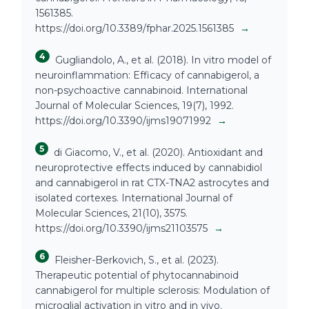
1561385.
https://doi.org/10.3389/fphar.2025.1561385
→
4
Gugliandolo, A., et al. (2018). In vitro model of
neuroinflammation: Efficacy of cannabigerol, a
non-psychoactive cannabinoid. International
Journal of Molecular Sciences, 19(7), 1992.
https://doi.org/10.3390/ijms19071992
→
5
di Giacomo, V., et al. (2020). Antioxidant and
neuroprotective effects induced by cannabidiol
and cannabigerol in rat CTX-TNA2 astrocytes and
isolated cortexes. International Journal of
Molecular Sciences, 21(10), 3575.
https://doi.org/10.3390/ijms21103575
→
6
Fleisher-Berkovich, S., et al. (2023).
Therapeutic potential of phytocannabinoid
cannabigerol for multiple sclerosis: Modulation of
microglial activation in vitro and in vivo.