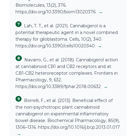
Biomolecules, 13(2), 376.
https://doi.org/10.3390/biom13020376
→
7
Lah, T. T., et al. (2021). Cannabigerol is a
potential therapeutic agent in a novel combined
therapy for glioblastoma. Cells, 10(2), 340.
https://doi.org/10.3390/cells10020340
→
8
Navarro, G., et al. (2018). Cannabigerol action
at cannabinoid CB1 and CB2 receptors and at
CB1-CB2 heteroreceptor complexes. Frontiers in
Pharmacology, 9, 632.
https://doi.org/10.3389/fphar.2018.00632
→
9
Borrelli, F., et al. (2013). Beneficial effect of
the non-psychotropic plant cannabinoid
cannabigerol on experimental inflammatory
bowel disease. Biochemical Pharmacology, 85(9),
1306–1316. https://doi.org/10.1016/j.bcp.2013.01.017
→