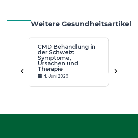
Weitere Gesundheitsartikel
CMD Behandlung in
Parkin
der Schweiz:
Behand
Symptome,
Schwe
Ursachen und
4. Jun
Therapie
4. Juni 2026