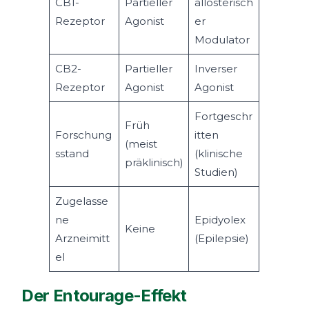
CB1-
Partieller
allosterisch
Rezeptor
Agonist
er
Modulator
CB2-
Partieller
Inverser
Rezeptor
Agonist
Agonist
Fortgeschr
Früh
Forschung
itten
(meist
sstand
(klinische
präklinisch)
Studien)
Zugelasse
ne
Epidyolex
Keine
Arzneimitt
(Epilepsie)
el
Der Entourage-Effekt