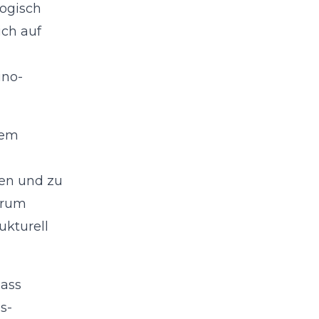
ogisch
ich auf
ino-
dem
ren und zu
arum
ukturell
dass
s-