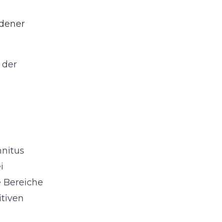
edener
 der
nnitus
i
e Bereiche
itiven