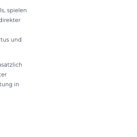
s, spielen
direkter
itus und
sätzlich
ter
tung in