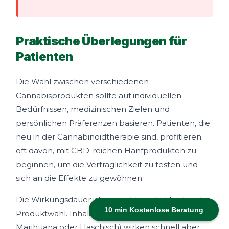
Praktische Überlegungen für
Patienten
Die Wahl zwischen verschiedenen
Cannabisprodukten sollte auf individuellen
Bedürfnissen, medizinischen Zielen und
persönlichen Präferenzen basieren. Patienten, die
neu in der Cannabinoidtherapie sind, profitieren
oft davon, mit CBD-reichen Hanfprodukten zu
beginnen, um die Verträglichkeit zu testen und
sich an die Effekte zu gewöhnen.
Die Wirkungsdauer ist ein wichtiger Faktor bei der
10 min Kostenlose Beratung
Produktwahl. Inhalierte Produkte (verdampftes
Marihuana oder Haschisch) wirken schnell aber