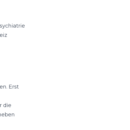
ychiatrie
eiz
en. Erst
r die
 neben