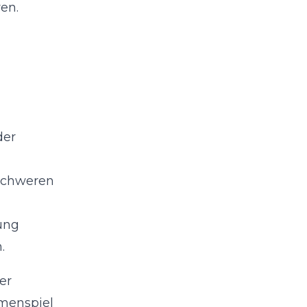
en.
der
 schweren
ung
.
er
menspiel