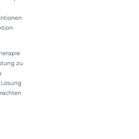
entionen
ktion
herapie
stung zu
u
e Lösung
trachten