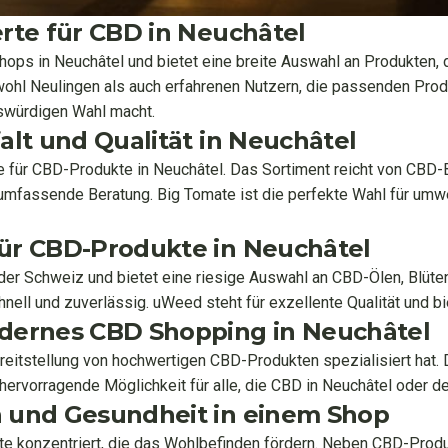
erte für CBD in Neuchâtel
ps in Neuchâtel und bietet eine breite Auswahl an Produkten, d
owohl Neulingen als auch erfahrenen Nutzern, die passenden Prod
nswürdigen Wahl macht.
alt und Qualität in Neuchâtel
für CBD-Produkte in Neuchâtel. Das Sortiment reicht von CBD-Bl
e umfassende Beratung. Big Tomate ist die perfekte Wahl für u
für CBD-Produkte in Neuchâtel
der Schweiz und bietet eine riesige Auswahl an CBD-Ölen, Blüten
hnell und zuverlässig. uWeed steht für exzellente Qualität und b
odernes CBD Shopping in Neuchâtel
ereitstellung von hochwertigen CBD-Produkten spezialisiert hat.
hervorragende Möglichkeit für alle, die CBD in Neuchâtel oder
n und Gesundheit in einem Shop
kte konzentriert, die das Wohlbefinden fördern. Neben CBD-Prod