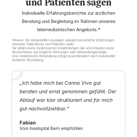
und Patienten sagen
Individuelle Erfahrungsberichte zur ärztlichen
Beratung und Begleitung im Rahmen unseres
telemedizinischen Angebots.*
Hinweis: Die dargestellten Aussagen spiegeln persönliche Erfahrungen
einzelner Patientinnen und Patienten wider.
Sie stellen keine medizinischen Empfehlungen dar und erlauben keine
Rückschlüsse auf mögliche Wirkungen oder Behandlungserfolge.
Eine medizinische Behandlung erfolgt ausschliesslich nach individueller
ärztlicher Beurteilung.
„Ich habe mich bei Canna Viva gut
beraten und ernst genommen gefühlt. Der
Ablauf war klar strukturiert und für mich
gut nachvollziehbar.“
Fabian
Vom Inselspital Bern empfohlen