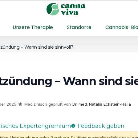
Unsere Therapie
Standorte
Cannabis-Bl
ndung – Wann sind sie sinnvoll?
zündung – Wann sind si
mber 2025
|
Medizinisch geprüft von
Dr. med. Natalia Eckstein-Halla
nisches Expertengremium
Feedback geben
tliche Untersuchung oder Beratung. Er dient ausschliesslich der allg