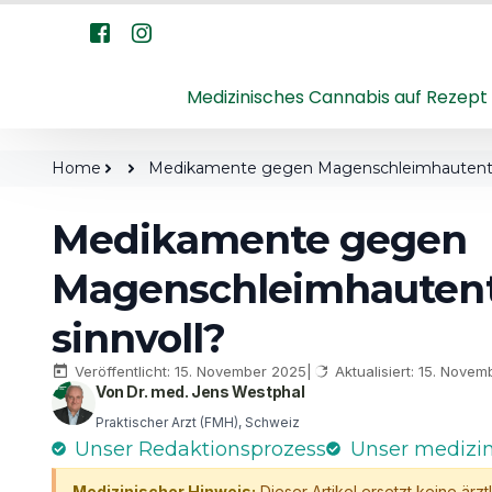
Medizinisches Cannabis auf Rezept
Home
Medikamente gegen Magenschleimhautentzü
Medikamente gegen
Magenschleimhautent
sinnvoll?
Veröffentlicht: 15. November 2025
|
Aktualisiert: 15. Nove
Von Dr. med. Jens Westphal
Praktischer Arzt (FMH), Schweiz
Unser Redaktionsprozess
Unser medizi
Medizinischer Hinweis:
Dieser Artikel ersetzt keine ärz