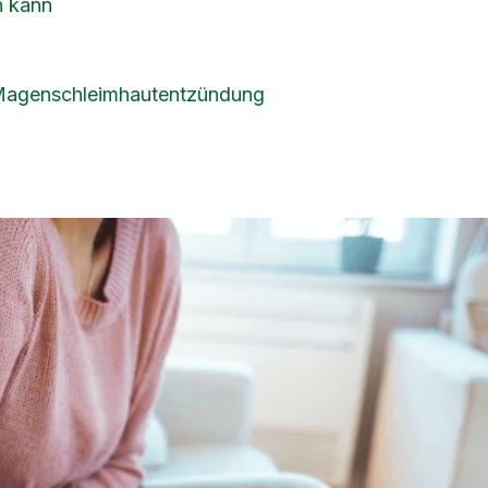
n kann
 Magenschleimhautentzündung