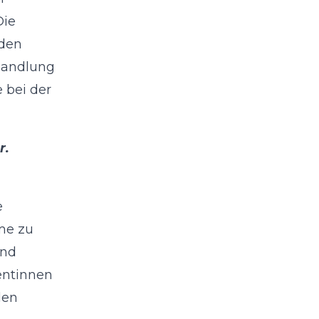
Die
nden
ehandlung
 bei der
r.
e
me zu
und
entinnen
den