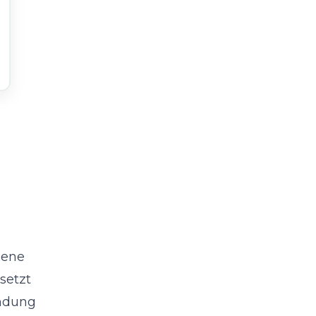
dene
setzt
ündung